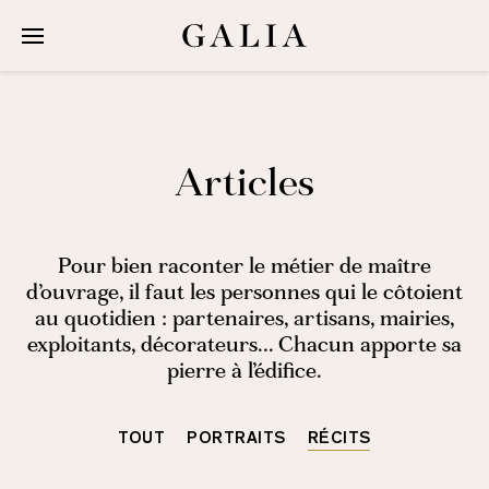
Galia Groupe
Chiffres
À propos
Articles
Équipe
Pour bien raconter le métier de maître
Réalisations
d’ouvrage, il faut les personnes qui le côtoient
au quotidien : partenaires, artisans, mairies,
Bureaux
exploitants, décorateurs… Chacun apporte sa
Commerces
pierre à l’édifice.
Habitations
Hôtels
TOUT
PORTRAITS
RÉCITS