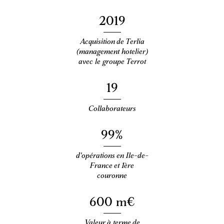
Articles
2019
Portraits
Acquisition de Terlia
Récits
(management hotelier)
avec le groupe Terrot
19
Presse & social media
Presse
Collaborateurs
99%
Télécharger la revue
d'opérations en Ile-de-
Télécharger la plaquette
France et 1ère
couronne
600 m€
Valeur à terme de