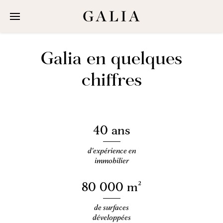
Galia Groupe
Galia en quelques
Chiffres
À propos
chiffres
Équipe
40 ans
Réalisations
Bureaux
d'expérience en
immobilier
Commerces
Habitations
80 000 m²
Hôtels
de surfaces
développées