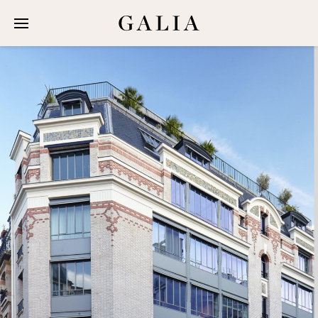
Galia Groupe
Chiffres
À propos
Équipe
Réalisations
Bureaux
Commerces
Habitations
Hôtels