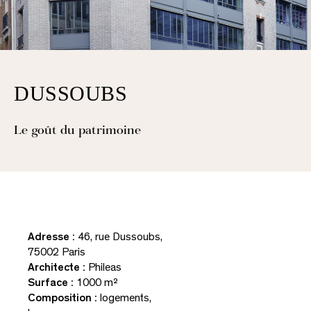
Articles
Portraits
Récits
DUSSOUBS
Presse & social media
Le goût du patrimoine
Presse
Télécharger la revue
Télécharger la plaquette
Adresse :
46, rue Dussoubs,
75002 Paris
Architecte :
Phileas
Surface :
1000 m²
Composition :
logements,