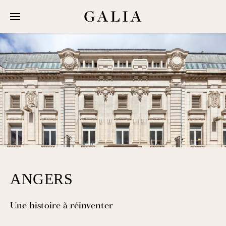
Galia Groupe
Chiffres
À propos
Équipe
Réalisations
Bureaux
Commerces
ANGERS
Habitations
Hôtels
Une histoire à réinventer